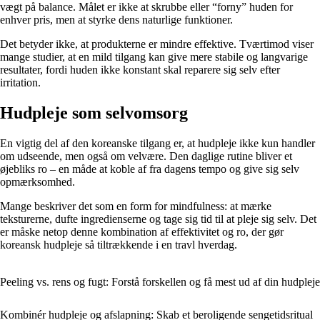
vægt på balance. Målet er ikke at skrubbe eller “forny” huden for
enhver pris, men at styrke dens naturlige funktioner.
Det betyder ikke, at produkterne er mindre effektive. Tværtimod viser
mange studier, at en mild tilgang kan give mere stabile og langvarige
resultater, fordi huden ikke konstant skal reparere sig selv efter
irritation.
Hudpleje som selvomsorg
En vigtig del af den koreanske tilgang er, at hudpleje ikke kun handler
om udseende, men også om velvære. Den daglige rutine bliver et
øjebliks ro – en måde at koble af fra dagens tempo og give sig selv
opmærksomhed.
Mange beskriver det som en form for mindfulness: at mærke
teksturerne, dufte ingredienserne og tage sig tid til at pleje sig selv. Det
er måske netop denne kombination af effektivitet og ro, der gør
koreansk hudpleje så tiltrækkende i en travl hverdag.
Peeling vs. rens og fugt: Forstå forskellen og få mest ud af din hudpleje
Kombinér hudpleje og afslapning: Skab et beroligende sengetidsritual