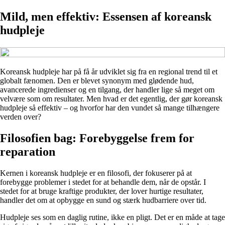
Mild, men effektiv: Essensen af koreansk
hudpleje
Koreansk hudpleje har på få år udviklet sig fra en regional trend til et
globalt fænomen. Den er blevet synonym med glødende hud,
avancerede ingredienser og en tilgang, der handler lige så meget om
velvære som om resultater. Men hvad er det egentlig, der gør koreansk
hudpleje så effektiv – og hvorfor har den vundet så mange tilhængere
verden over?
Filosofien bag: Forebyggelse frem for
reparation
Kernen i koreansk hudpleje er en filosofi, der fokuserer på at
forebygge problemer i stedet for at behandle dem, når de opstår. I
stedet for at bruge kraftige produkter, der lover hurtige resultater,
handler det om at opbygge en sund og stærk hudbarriere over tid.
Hudpleje ses som en daglig rutine, ikke en pligt. Det er en måde at tage