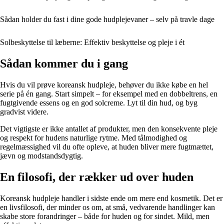
Sådan holder du fast i dine gode hudplejevaner – selv på travle dage
Solbeskyttelse til læberne: Effektiv beskyttelse og pleje i ét
Sådan kommer du i gang
Hvis du vil prøve koreansk hudpleje, behøver du ikke købe en hel
serie på én gang. Start simpelt – for eksempel med en dobbeltrens, en
fugtgivende essens og en god solcreme. Lyt til din hud, og byg
gradvist videre.
Det vigtigste er ikke antallet af produkter, men den konsekvente pleje
og respekt for hudens naturlige rytme. Med tålmodighed og
regelmæssighed vil du ofte opleve, at huden bliver mere fugtmættet,
jævn og modstandsdygtig.
En filosofi, der rækker ud over huden
Koreansk hudpleje handler i sidste ende om mere end kosmetik. Det er
en livsfilosofi, der minder os om, at små, vedvarende handlinger kan
skabe store forandringer – både for huden og for sindet. Mild, men