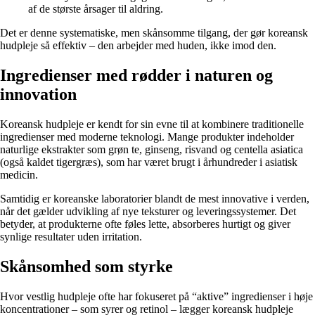
af de største årsager til aldring.
Det er denne systematiske, men skånsomme tilgang, der gør koreansk
hudpleje så effektiv – den arbejder med huden, ikke imod den.
Ingredienser med rødder i naturen og
innovation
Koreansk hudpleje er kendt for sin evne til at kombinere traditionelle
ingredienser med moderne teknologi. Mange produkter indeholder
naturlige ekstrakter som grøn te, ginseng, risvand og centella asiatica
(også kaldet tigergræs), som har været brugt i århundreder i asiatisk
medicin.
Samtidig er koreanske laboratorier blandt de mest innovative i verden,
når det gælder udvikling af nye teksturer og leveringssystemer. Det
betyder, at produkterne ofte føles lette, absorberes hurtigt og giver
synlige resultater uden irritation.
Skånsomhed som styrke
Hvor vestlig hudpleje ofte har fokuseret på “aktive” ingredienser i høje
koncentrationer – som syrer og retinol – lægger koreansk hudpleje