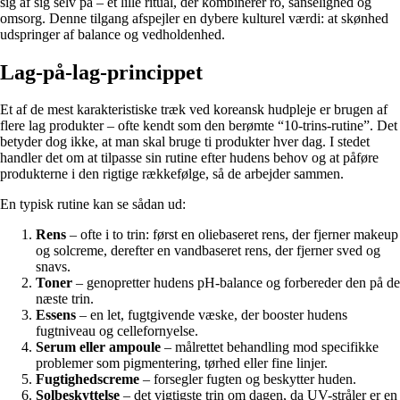
sig af sig selv på – et lille ritual, der kombinerer ro, sanselighed og
omsorg. Denne tilgang afspejler en dybere kulturel værdi: at skønhed
udspringer af balance og vedholdenhed.
Lag-på-lag-princippet
Et af de mest karakteristiske træk ved koreansk hudpleje er brugen af
flere lag produkter – ofte kendt som den berømte “10-trins-rutine”. Det
betyder dog ikke, at man skal bruge ti produkter hver dag. I stedet
handler det om at tilpasse sin rutine efter hudens behov og at påføre
produkterne i den rigtige rækkefølge, så de arbejder sammen.
En typisk rutine kan se sådan ud:
Rens
– ofte i to trin: først en oliebaseret rens, der fjerner makeup
og solcreme, derefter en vandbaseret rens, der fjerner sved og
snavs.
Toner
– genopretter hudens pH-balance og forbereder den på de
næste trin.
Essens
– en let, fugtgivende væske, der booster hudens
fugtniveau og cellefornyelse.
Serum eller ampoule
– målrettet behandling mod specifikke
problemer som pigmentering, tørhed eller fine linjer.
Fugtighedscreme
– forsegler fugten og beskytter huden.
Solbeskyttelse
– det vigtigste trin om dagen, da UV-stråler er en